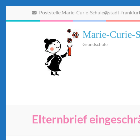
Zum
Poststelle.Marie-Curie-Schule@stadt-frankfur
Inhalt
springen
(Eingabetaste
Marie-Curie-S
drücken)
Grundschule
Elternbrief eingesch