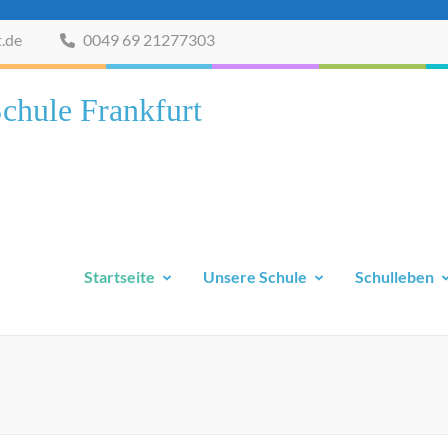
t.de
0049 69 21277303
chule Frankfurt
Startseite
Unsere Schule
Schulleben