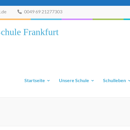
t.de
0049 69 21277303
chule Frankfurt
Startseite
Unsere Schule
Schulleben