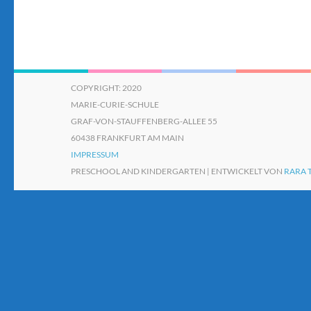
COPYRIGHT: 2020
MARIE-CURIE-SCHULE
GRAF-VON-STAUFFENBERG-ALLEE 55
60438 FRANKFURT AM MAIN
IMPRESSUM
PRESCHOOL AND KINDERGARTEN | ENTWICKELT VON
RARA 