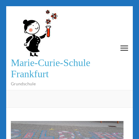
Zum
Inhalt
springen
(Eingabetaste
drücken)
Marie-Curie-Schule
Frankfurt
Grundschule