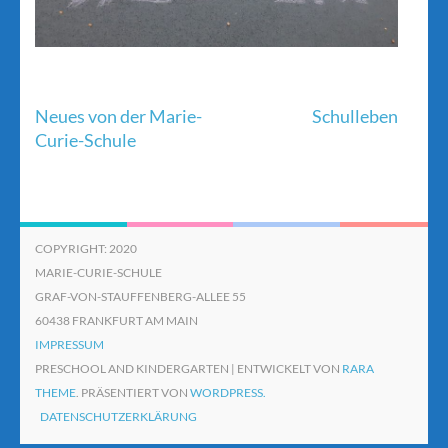
Beitragsnavigation
Neues von der Marie-
Schulleben
Curie-Schule
COPYRIGHT: 2020
MARIE-CURIE-SCHULE
GRAF-VON-STAUFFENBERG-ALLEE 55
60438 FRANKFURT AM MAIN
IMPRESSUM
PRESCHOOL AND KINDERGARTEN | ENTWICKELT VON
RARA
THEME
. PRÄSENTIERT VON
WORDPRESS.
DATENSCHUTZERKLÄRUNG